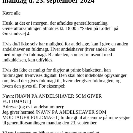
mandag d. 23. september 2024
Kære alle
Husk, at det er i morgen, der afholdes generalforsamling.
Generalforsamlingen afholdes kl. 18.00 i “Salen på Loftet” på
Øresundsvej 4.
Hvis du/I ikke selv har mulighed for at deltage, kan I give en anden
andelshaver en fuldmagt. Hver andelshaver (hver andel) kan
medbringe én fuldmagt. Blanketten, som er fremsendt med
indkaldelsen, kan udfyldes.
Hvis det ikke er muligt for dig/jer at printe blanketten, kan
fuldmagten fremvises digitalt. Den skal blot indeholde oplysninger
om, hvad der gives fuldmagt til, hvem der giver fuldmagten, og
hvem den gives til. For eksempel:
Navn: [NAVN PÅ ANDELSHAVER SOM GIVER
FULDMAGT]
Adresse (og evt. andelsnummer):
Jeg giver hermed [NAVN PÅ ANDELSHAVER SOM
MODTAGER FULDMAGT] fuldmagt til at stemme på mine vegne
til generalforsamlingen mandag den 23. september.
Vi ses i morgen og håber at se så mange som muligt.