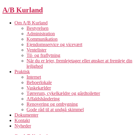
Spring
A/B Kurland
til
indholdet
Om A/B Kurland
Bestyrelsen
Administration
Kommunikation
Ejendomsservice og vicevært
Ventelister
Til- og fraflytning
Når du er lejer, fremlejetager eller ønsker at fremleje din
lejlighed
Praktisk
Internet
Beboerlokale
Vaskekælder
Tørrerum, cykelkældre og gårdtoiletter
Affaldshåndering
Renovering og ombygning
Gode råd til at undgå skimmel
Dokumenter
Kontakt
Nyheder