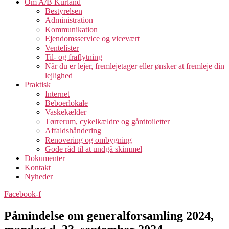
Om A/B Kurland
Bestyrelsen
Administration
Kommunikation
Ejendomsservice og vicevært
Ventelister
Til- og fraflytning
Når du er lejer, fremlejetager eller ønsker at fremleje din
lejlighed
Praktisk
Internet
Beboerlokale
Vaskekælder
Tørrerum, cykelkældre og gårdtoiletter
Affaldshåndering
Renovering og ombygning
Gode råd til at undgå skimmel
Dokumenter
Kontakt
Nyheder
Facebook-f
Påmindelse om generalforsamling 2024,