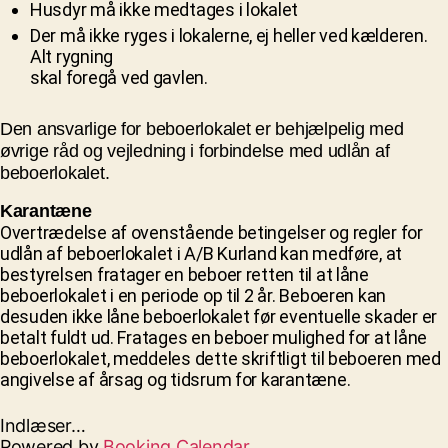
Husdyr må ikke medtages i lokalet
Der må ikke ryges i lokalerne, ej heller ved kælderen.
Alt rygning
skal foregå ved gavlen.
Den ansvarlige for beboerlokalet er behjælpelig med
øvrige råd og vejledning i forbindelse med udlån af
beboerlokalet.
Karantæne
Overtrædelse af ovenstående betingelser og regler for
udlån af
beboerlokalet i A/B Kurland kan medføre, at
bestyrelsen fratager en beboer
retten til at låne
beboerlokalet i en periode op til 2 år. Beboeren kan
desuden
ikke låne beboerlokalet før eventuelle skader er
betalt fuldt ud. Fratages en
beboer mulighed for at låne
beboerlokalet, meddeles dette skriftligt til
beboeren med
angivelse af årsag og tidsrum for karantæne.
Indlæser…
Powered by
Booking Calendar