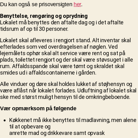
Du kan også se prisoversigten
her
.
Benyttelse, rengøring og oprydning
Lokalet må benyttes den aftalte dag og i det aftalte
tidsrum af op til 30 personer.
Lokalet skal afleveres i rengjort stand. Alt inventar skal
efterlades som ved overdragelsen af nøglen. Ved
lejemålets ophør skal alt service være rent og
sat på
plads, toilettet rengjort og der skal være støvsuget i alle
rum. Affaldsspande
skal være tømt og skraldet skal
smides ud i affaldscontainerne i gården.
Alle vinduer og døre skal holdes lukket af støjhensyn og
være aflåst når lokalet forlades. Udluftning af lokalet skal
ske med størst muligt hensyn til de omkringbeboende.
Vær opmærksom på følgende
Køkkenet må ikke benyttes til madlavning, men alene
til at opbevare og
anrette mad og drikkevare samt opvask