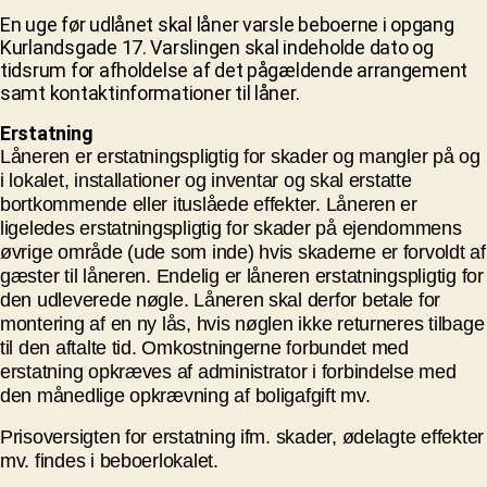
En uge før udlånet skal låner varsle beboerne i opgang
Kurlandsgade 17. Varslingen skal indeholde dato og
tidsrum for afholdelse af det pågældende arrangement
samt kontaktinformationer til låner.
Erstatning
Låneren er erstatningspligtig for skader og mangler på og
i lokalet, installationer og inventar og skal erstatte
bortkommende eller ituslåede effekter. Låneren er
ligeledes erstatningspligtig for skader på ejendommens
øvrige område (ude som inde) hvis skaderne er forvoldt af
gæster til låneren. Endelig er låneren erstatningspligtig for
den udleverede nøgle. Låneren skal derfor betale for
montering af en ny lås, hvis nøglen ikke returneres tilbage
til den aftalte tid. Omkostningerne forbundet med
erstatning opkræves af administrator i forbindelse med
den månedlige opkrævning af boligafgift mv.
Prisoversigten for erstatning ifm. skader, ødelagte effekter
mv. findes i beboerlokalet.